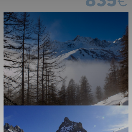
835
€